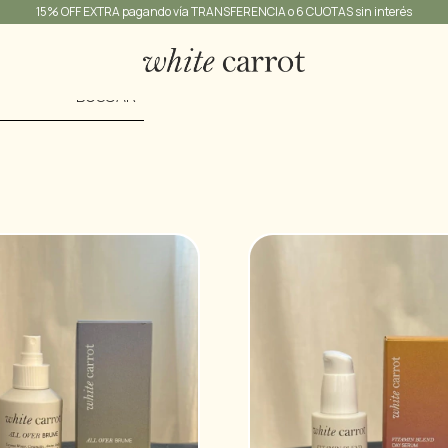
15% OFF EXTRA pagando vía TRANSFERENCIA o 6 CUOTAS sin interés
BUSCAR