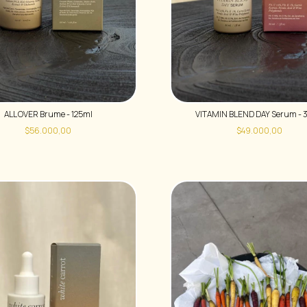
ALL OVER Brume - 125ml
VITAMIN BLEND DAY Serum - 
$56.000,00
$49.000,00