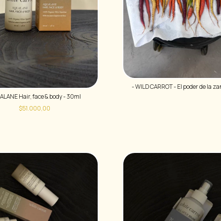
- WILD CARROT - El poder de la z
LANE Hair, face & body - 30ml
$51.000,00