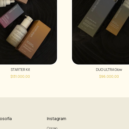
STARTER Kit
DUO ULTRA Glow
$131.000,00
$96.000,00
losofía
Instagram
Correo.