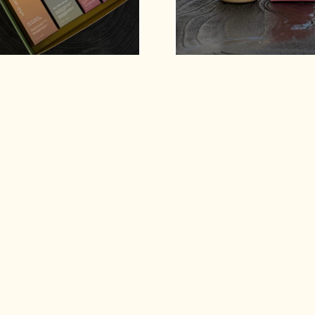
RUTINA White Carrot
VITAMIN BLEND DAY Serum - 
$268.000,00
$49.000,00
losofía
Instagram
Correo.
-
Cómo comprar.
Métodos de envío.
Términos y condiciones.
Políticas de devolución.