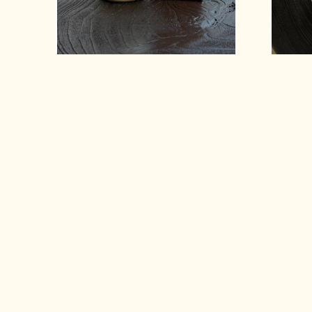
DAY & NIGHT CLEANSING Gel - 125ml
$43.000,00
Shop
Blog
Fi
PRODUCTOS
SETS & RITUALES