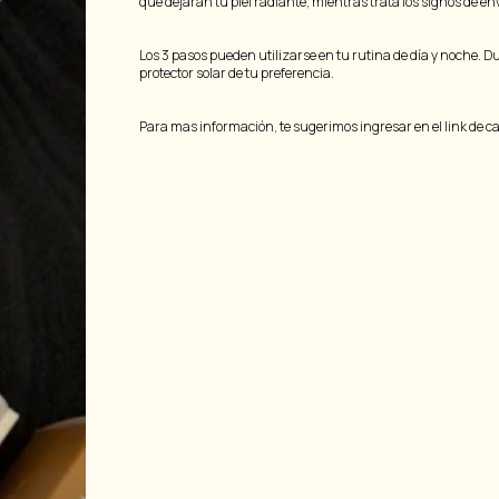
que dejaran tu piel radiante, mientras trata los signos de en
Los 3 pasos pueden utilizarse en tu rutina de día y noche. 
protector solar de tu preferencia.
Para mas información, te sugerimos ingresar en el link de c