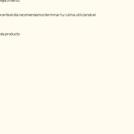
vejecimiento.
Durante el día recomendamos terminar tu rutina utilizando el
ada producto.