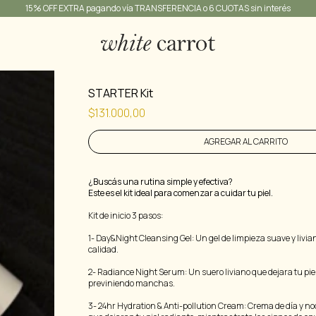
15% OFF EXTRA pagando vía TRANSFERENCIA o 6 CUOTAS sin interés
STARTER Kit
$131.000,00
Cantidad
-
¿Buscás una rutina simple y efectiva?
Este es el kit ideal para comenzar a cuidar tu piel.
1
+
Kit de inicio 3 pasos:
1- Day&Night Cleansing Gel: Un gel de limpieza suave y livia
calidad.
2- Radiance Night Serum: Un suero liviano que dejara tu pie
previniendo manchas.
3- 24hr Hydration & Anti-pollution Cream: Crema de día y no