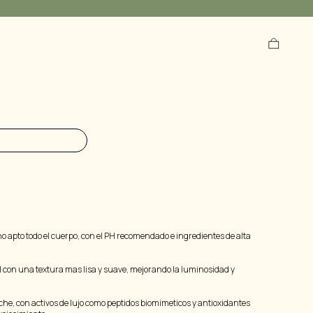
BUSCAR
no apto todo el cuerpo, con el PH recomendado e ingredientes de alta
l con una textura mas lisa y suave, mejorando la luminosidad y
che, con activos de lujo como peptidos biomimeticos y antioxidantes